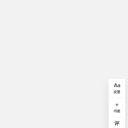
默认
A-
A+
Aa
紧凑
舒适
宽松
设置
白
米
灰
夜
+
书签
窄
标准
宽
评