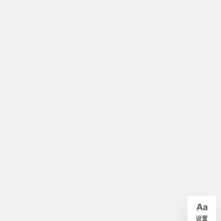
默认
A-
A+
Aa
紧凑
舒适
宽松
设置