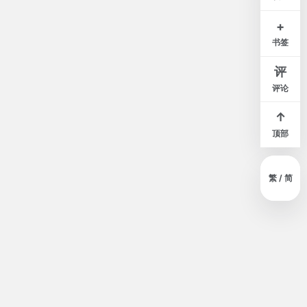
白
米
灰
夜
+
书签
窄
标准
宽
评
评论
↑
顶部
繁 / 简