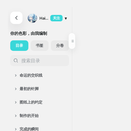
▾
Haimeng1
关注
0
0
1
粉丝
关注
发帖
你的色彩，由我编制
目录
书签
分卷
命运的交织线
最初的针脚
图纸上的约定
制作的开始
完成的瞬间