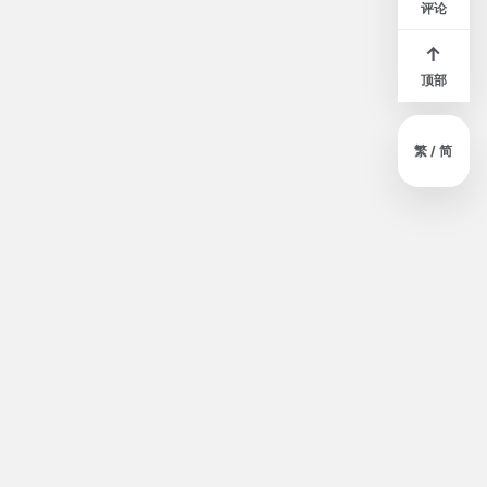
评论
↑
顶部
繁 / 简