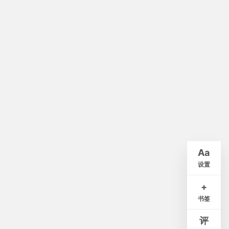
默认
A-
A+
Aa
紧凑
舒适
宽松
设置
白
米
灰
夜
+
书签
窄
标准
宽
评