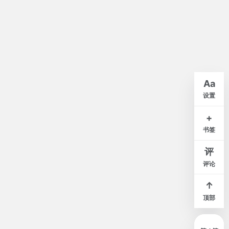
默认
A-
A+
Aa
紧凑
舒适
宽松
设置
白
米
灰
夜
+
书签
窄
标准
宽
评
评论
↑
顶部