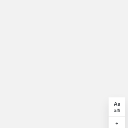
默认
A-
A+
Aa
紧凑
舒适
宽松
设置
白
米
灰
夜
+