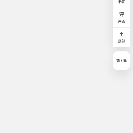
书签
窄
标准
宽
评
评论
↑
顶部
繁 / 简