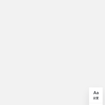
默认
A-
A+
Aa
紧凑
舒适
宽松
设置