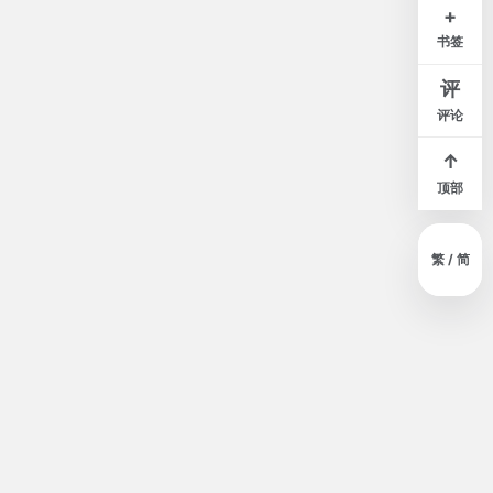
白
米
灰
夜
+
书签
窄
标准
宽
评
评论
↑
顶部
繁 / 简