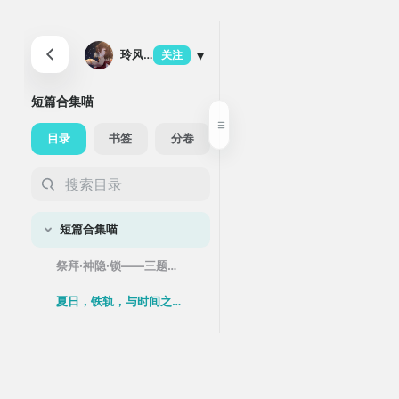
▾
玲风奈绪子
关注
356
5
11
粉丝
关注
发帖
短篇合集喵
目录
书签
分卷
短篇合集喵
祭拜·神隐·锁——三题写作
夏日，铁轨，与时间之外的你