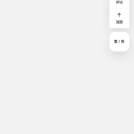
评论
↑
顶部
繁 / 简