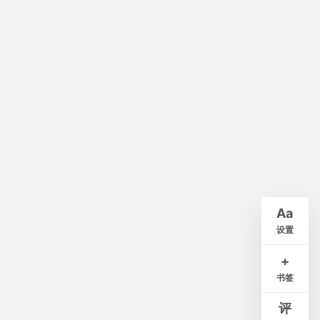
默认
A-
A+
Aa
紧凑
舒适
宽松
设置
白
米
灰
夜
+
书签
窄
标准
宽
评