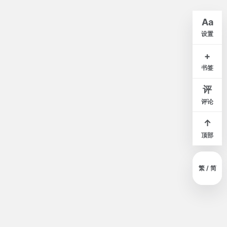
Aa
紧凑
舒适
宽松
设置
白
米
灰
夜
+
书签
窄
标准
宽
评
评论
↑
顶部
繁 / 简