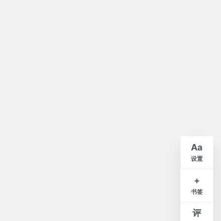
默认
A-
A+
Aa
紧凑
舒适
宽松
设置
白
米
灰
夜
+
书签
窄
标准
宽
评