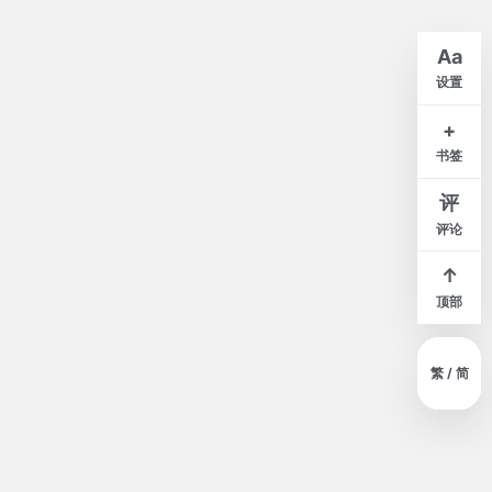
默认
A-
A+
Aa
紧凑
舒适
宽松
设置
白
米
灰
夜
+
书签
窄
标准
宽
评
评论
↑
顶部
繁 / 简