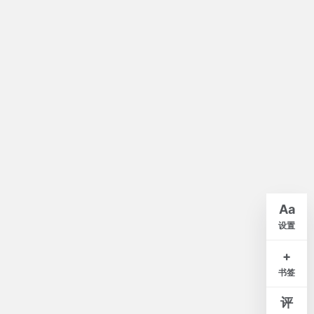
默认
A-
A+
Aa
紧凑
舒适
宽松
设置
白
米
灰
夜
+
书签
窄
标准
宽
评