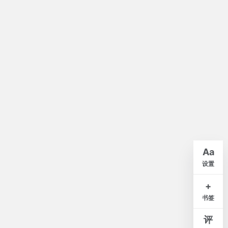
默认
A-
A+
Aa
紧凑
舒适
宽松
设置
白
米
灰
夜
+
书签
窄
标准
宽
评